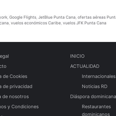
york
,
Google Flights
,
JetBlue Punta Cana
,
ofertas aéreas Pun
icana
,
vuelos económicos Caribe
,
vuelos JFK Punta Cana
legal
INICIO
cto
ACTUALIDAD
ca de Cookies
Internacionales
ca de privacidad
Noticias RD
a de nosotros
Diáspora dominican
nos y Condiciones
Restaurantes
dominicanos