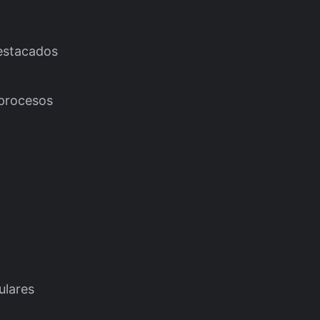
estacados
procesos
ulares