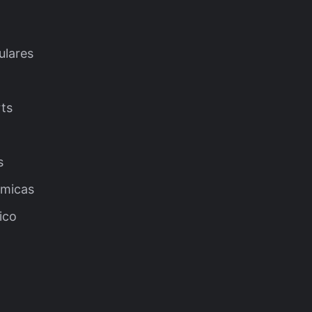
ulares
rts
s
ómicas
ico