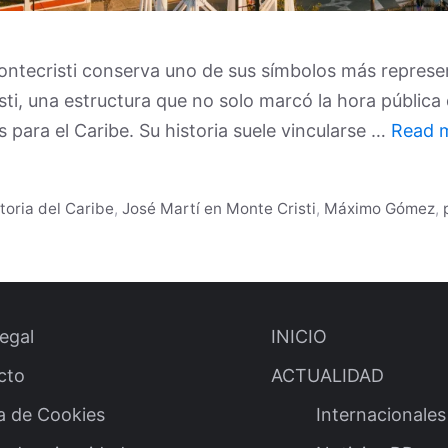
ntecristi conserva uno de sus símbolos más represen
sti, una estructura que no solo marcó la hora pública
ara el Caribe. Su historia suele vincularse …
Read 
storia del Caribe
,
José Martí en Monte Cristi
,
Máximo Gómez
,
legal
INICIO
cto
ACTUALIDAD
ca de Cookies
Internacionales