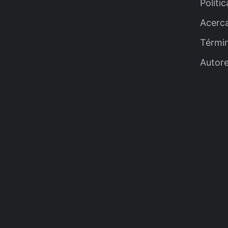
Políti
Acerc
Térmi
Autor