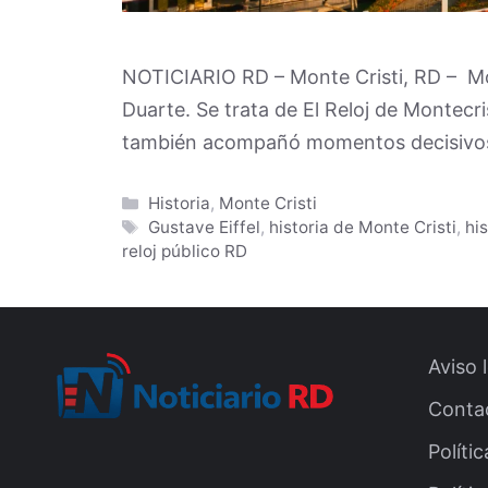
NOTICIARIO RD – Monte Cristi, RD – Mo
Duarte. Se trata de El Reloj de Montecri
también acompañó momentos decisivos p
Categories
Historia
,
Monte Cristi
Tags
Gustave Eiffel
,
historia de Monte Cristi
,
hi
reloj público RD
Aviso 
Conta
Políti