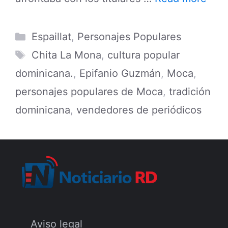
Categories
Espaillat
,
Personajes Populares
Tags
Chita La Mona
,
cultura popular
dominicana.
,
Epifanio Guzmán
,
Moca
,
personajes populares de Moca
,
tradición
dominicana
,
vendedores de periódicos
Aviso legal