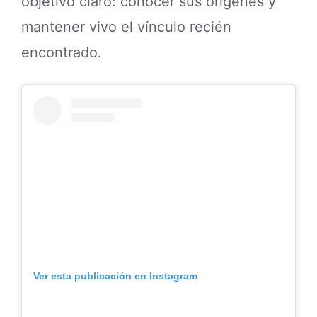
Una publicación compartida por Sariitaa
(@___saaariitaaa___)