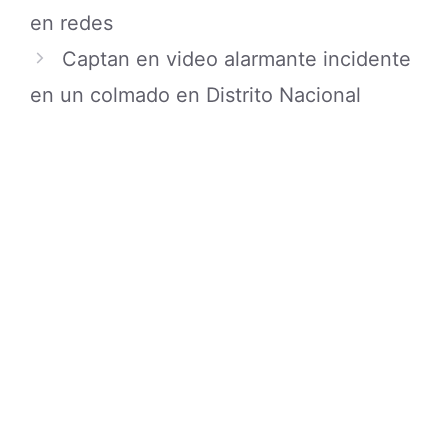
Search
for:
ÚLTIMAS PUBLICACIONES
Toca Viajar responde a críticas de
Verónica Batista
06/08/2026
Psicoterapeuta de Manhattan es