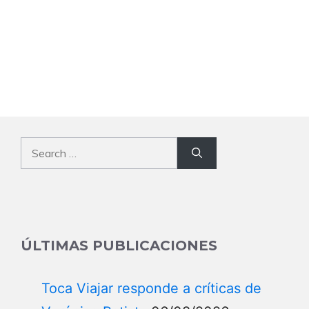
investigado por presuntas conductas
inadecuadas
06/08/2026
Lo que está pasando con Jean André
Pumarol tras decisión judicial
06/08/2026
Joven deja de existir tras triste
episodio en Santo Domingo
06/08/2026
Remolino causa daños en viviendas
de Constanza
06/08/2026