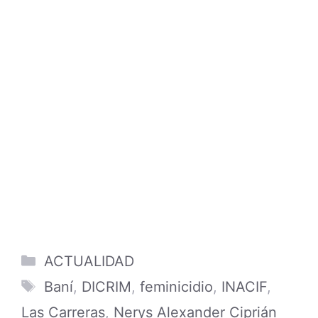
Categories
ACTUALIDAD
Tags
Baní
,
DICRIM
,
feminicidio
,
INACIF
,
Las Carreras
,
Nerys Alexander Ciprián