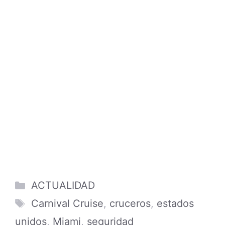
Categories
ACTUALIDAD
Tags
Carnival Cruise
,
cruceros
,
estados
unidos
,
Miami
,
seguridad