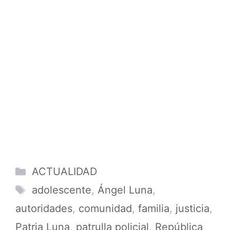
Categories
ACTUALIDAD
Tags
adolescente
,
Ángel Luna
,
autoridades
,
comunidad
,
familia
,
justicia
,
Patria Luna
,
patrulla policial
,
República