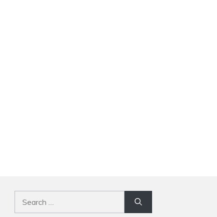
Search
for: