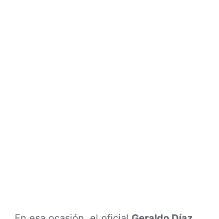
En esa ocasión, el oficial
Geraldo Díaz