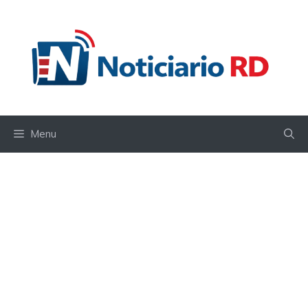
Skip
to
content
Menu