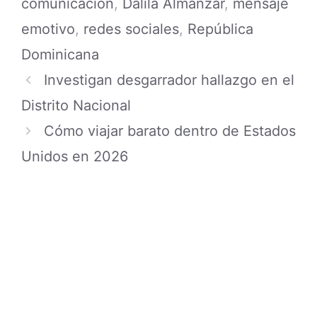
Hombre denuncia presunto complot
conyugal tras década de matrimonio
08/08/2026
Torneo de básquetbol termina en
tensión en Villa Carmen
08/08/2026
Joven madre queda sin existencia en
Arenoso
08/08/2026
Parte de este mundo el mayor de la
Policía “Calala”
08/08/2026
Buscan a Albert Aracena tras su
ausencia en Espaillat y allegados
rompen silencio
08/08/2026