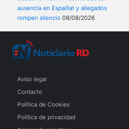
Documentos y procesos legales
Cultura Dominicana
Arte Popular
Gastronomía
Historia
Tradiciones
Personajes Populares
Turismo en R.D.
Hoteles y Resorts
Playas