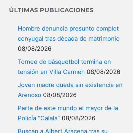
Autores
INICIO
ACTUALIDAD
Internacionales
Noticias RD
Diáspora dominicana
Restaurantes dominicanos
Migración
Dominicanos destacados en el
extranjero