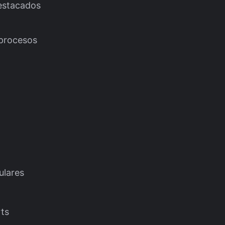
estacados
procesos
ulares
rts