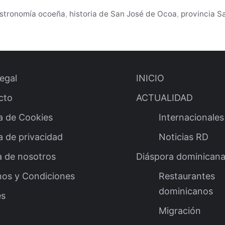
stronomía ocoeña
,
historia de San José de Ocoa
,
provincia S
legal
INICIO
cto
ACTUALIDAD
ca de Cookies
Internacionales
ca de privacidad
Noticias RD
a de nosotros
Diáspora dominican
nos y Condiciones
Restaurantes
dominicanos
es
Migración