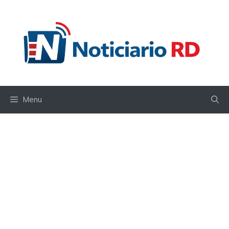
Skip
to
content
Menu