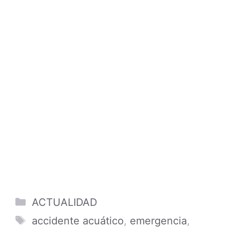
Categories
ACTUALIDAD
Tags
accidente acuático
,
emergencia
,