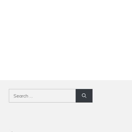
Search
for: