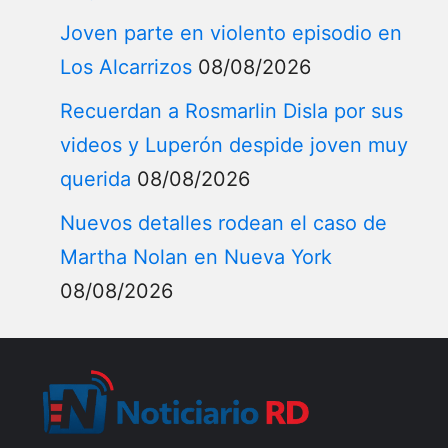
INICIO
ACTUALIDAD
Internacionales
Noticias RD
Diáspora dominicana
Restaurantes dominicanos
Migración
Dominicanos destacados en el
extranjero
Documentos y procesos legales