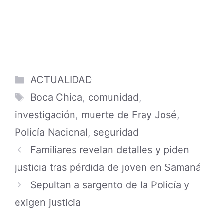
Search
for:
ÚLTIMAS PUBLICACIONES
Agentes del CESMET se viralizan tras
polemico incidente durante labores
08/08/2026