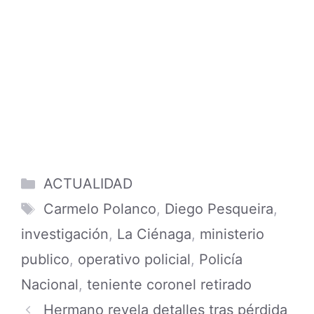
Categories
ACTUALIDAD
Tags
Carmelo Polanco
,
Diego Pesqueira
,
investigación
,
La Ciénaga
,
ministerio
publico
,
operativo policial
,
Policía
Nacional
,
teniente coronel retirado
Hermano revela detalles tras pérdida