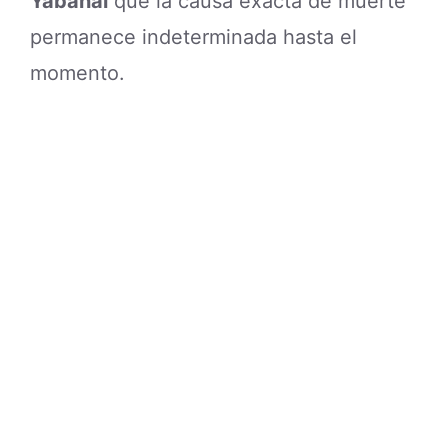
Yabanal
que la causa exacta de muerte
permanece indeterminada hasta el
momento.