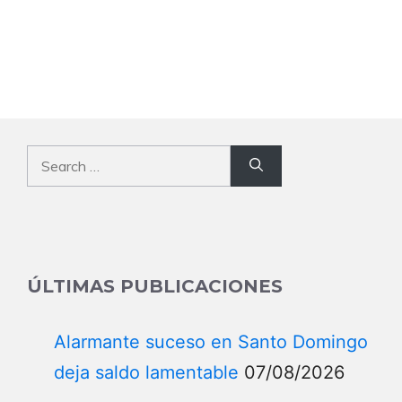
Fallece Niño Castillo, padre de
Diomary Celeste Castillo "La Mala"
07/08/2026
La emotiva reacción de la madre de
Marileidy Paulino por un nuevo logro
de su hija
07/08/2026
Polemico incidente resulta en
situacion lamentable en NY
07/08/2026
Comunidad de Doña ana despide a
joven dama
07/08/2026