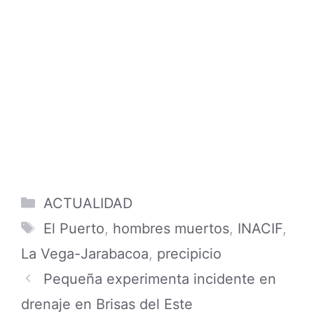
drenaje en Brisas del Este
Informan avance sobre caso de
exregidor de Dajabón hallado sin aliento