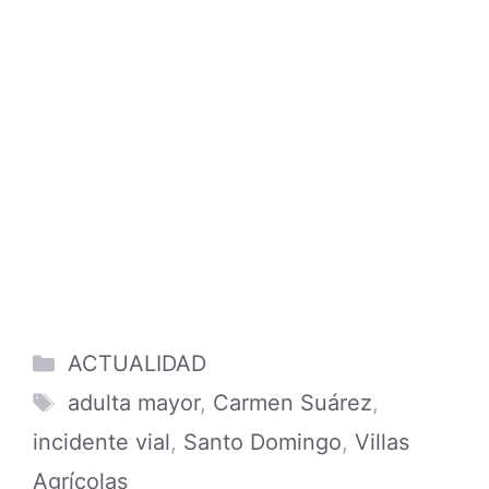
Categories
ACTUALIDAD
Tags
adulta mayor
,
Carmen Suárez
,
incidente vial
,
Santo Domingo
,
Villas
Agrícolas